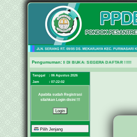
HAYATUL AMAL PURWASARI DI BUKA: SEGERA DAFTAR !!!!!
Pengumuman:
Tanggal
: 06 Agustus 2026
Jam
:
07:22:02
Apabila sudah Registrasi
silahkan Login disini !!!
Pilih Jenjang