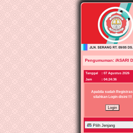
PPDB Online MI NIHAYATUL AMAL PURWASARI DI BUK
Pengumuman:
Tanggal
: 07 Agustus 2026
Jam
:
04:24:36
Apabila sudah Registras
silahkan Login disini !!!
Pilih Jenjang